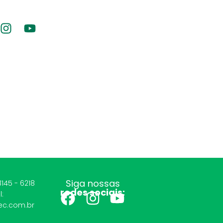
Siga nossas
8145 - 6218
redes sociais:
l:
c.com.br