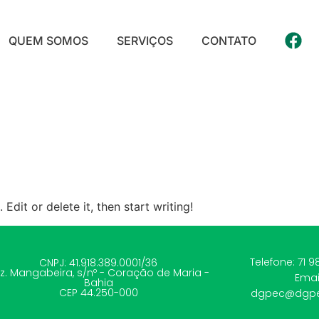
QUEM SOMOS
SERVIÇOS
CONTATO
Edit or delete it, then start writing!
Telefone: 71 9
CNPJ: 41.918.389.0001/36
z. Mangabeira, s/nº - Coração de Maria -
Emai
Bahia
CEP 44.250-000
dgpec@dgpe